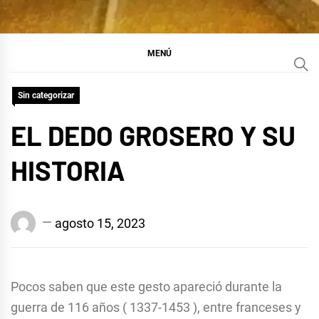
MENÚ
Sin categorizar
EL DEDO GROSERO Y SU
HISTORIA
Edison
agosto 15, 2023
Conrado
Suárez
Baráibar
Pocos saben que este gesto apareció durante la
guerra de 116 años ( 1337-1453 ), entre franceses y