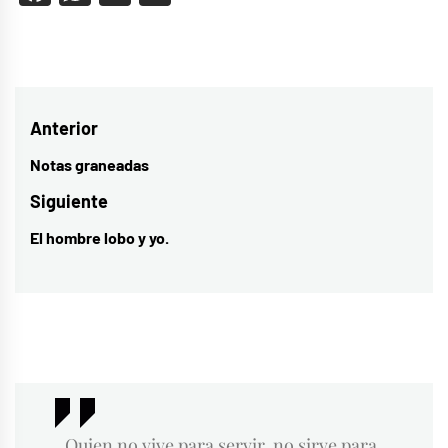
Navegación
Anterior
de
Notas graneadas
Entrada
entradas
anterior:
Siguiente
El hombre lobo y yo.
Entrada
siguiente:
Quien no vive para servir, no sirve para