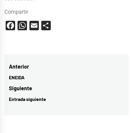
Compartir
Facebook
WhatsApp
Email
Compartir
Navegación
Anterior
de
ENEIDA
Entrada
entradas
anterior:
Siguiente
Entrada siguiente
Entrada
siguiente: