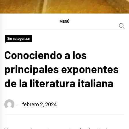
MENÚ
Sin categorizar
Conociendo a los
principales exponentes
de la literatura italiana
Edison
febrero 2, 2024
Conrado
Suárez
Baráibar