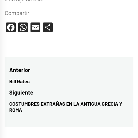
Compartir
Facebook
WhatsApp
Email
Compartir
Navegación
Anterior
de
Bill Gates
Entrada
entradas
anterior:
Siguiente
COSTUMBRES EXTRAÑAS EN LA ANTIGUA GRECIA Y
Entrada
ROMA
siguiente: