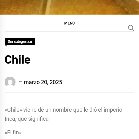
MENÚ
Sin categorizar
Chile
Edison
marzo 20, 2025
Conrado
Suárez
Baráibar
«Chile» viene de un nombre que le dió el imperio
Inca, que significa
«El fin».