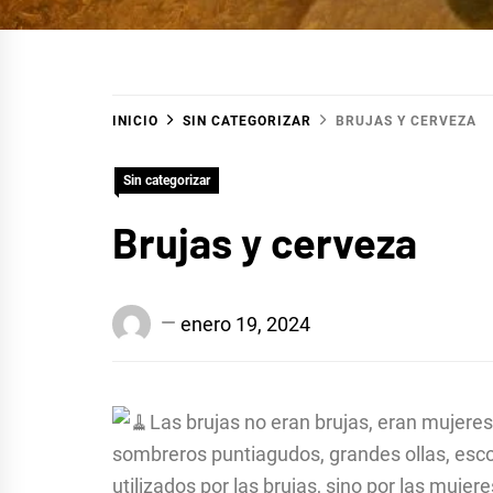
INICIO
SIN CATEGORIZAR
BRUJAS Y CERVEZA
Sin categorizar
Brujas y cerveza
Edison
enero 19, 2024
Conrado
Suárez
Baráibar
Las brujas no eran brujas, eran mujere
sombreros puntiagudos, grandes ollas, esc
utilizados por las brujas, sino por las mujer