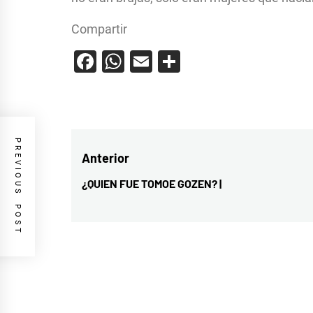
Compartir
Facebook
WhatsApp
Email
Compartir
PREVIOUS POST
Navegación
Anterior
de
¿QUIEN FUE TOMOE GOZEN? |
Entrada
entradas
anterior: