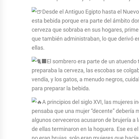
Desde el Antiguo Egipto hasta el Nuev
esta bebida porque era parte del ámbito do
cerveza que sobraba en sus hogares, primer
que también administraban, lo que derivó
ellas.
El sombrero era parte de un atuendo t
preparaba la cerveza, las escobas se colgab
vendía, y los gatos, a menudo negros, cuid
para preparar la bebida.
A principios del siglo XVI, las mujeres
pensaba que una mujer “decente” debería ma
algunos cerveceros acusaron de brujería a l
de ellas terminaron en la hoguera. Ese es el 
no eran brujas, solo eran mujeres que hacía