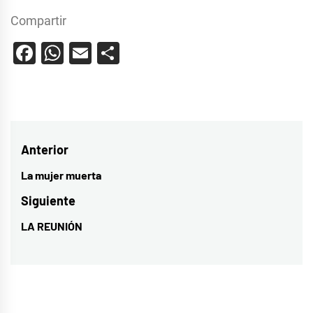
Compartir
Facebook
WhatsApp
Email
Compartir
Navegación
Anterior
de
La mujer muerta
Entrada
entradas
anterior:
Siguiente
LA REUNIÓN
Entrada
siguiente: