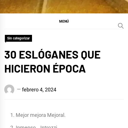
MENÚ
Sin categorizar
30 ESLÓGANES QUE
HICIERON ÉPOCA
Edison
febrero 4, 2024
Conrado
Suárez
Baráibar
Mejor mejora Mejoral.
Inmenso… Introzzi.