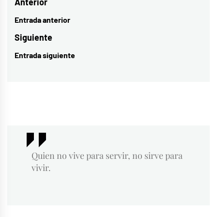
Navegación
Anterior
de
Entrada anterior
Entrada
entradas
anterior:
Siguiente
Entrada siguiente
Entrada
siguiente:
Quien no vive para servir, no sirve para
vivir.